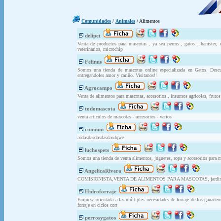
Comunidades
/
Animales
/ Alimentos
delipet
Venta de productos para mascotas , ya sea perros , gatos , hamster, c
veterinarios, microchip
Felinus
Somos una tienda de mascotas online especializada en Gatos. Desc
entregandoles amor y cariño. Visitanos!!
Agrocampo
Venta de alimentos para mascotas, accesorios , insumos agricolas, frutos 
todomascota
venta articulos de mascotas - accesorios - varios
commm
asdasdasdasdasdasdqwe
luchospets
Somos una tienda de venta alimentos, juguetes, ropa y accesorios para 
AngelicaRivera
COMISIONISTA,VENTA DE ALIMENTOS PARA MASCOTAS, jardinería
Hidroforraje
Empresa orientada a las múltiples necesidades de forraje de los ganader
forraje en ciclos cort
perrosygatos