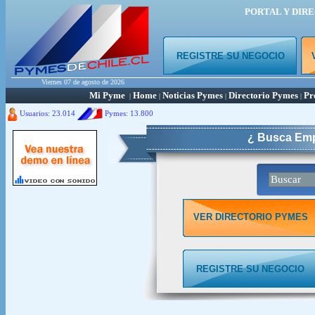
PORTAL Y DIR
REGISTRE SU NEGOCIO
Viernes 07 de agosto de 2026
Mi Pyme
Home
Noticias Pymes
Directorio Pymes
Pr
|
|
|
|
Usuarios: 23.014
Pymes:
13.800
¿ Busca Emp
VER DIRECTORIO PYMES
REGISTRE SU NEGOCIO