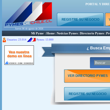
PORTAL Y DIR
REGISTRE SU NEGOCIO
Jueves 06 de agosto de 2026
Mi Pyme
Home
Noticias Pymes
Directorio Pymes
Pr
|
|
|
|
Usuarios: 23.014
Pymes:
13.800
¿ Busca Emp
VER DIRECTORIO PYMES
REGISTRE SU NEGOCIO