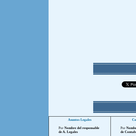
Asuntos Legales
Co
Por
Nombre del responsable
Por
Nombre
de A. Legales
de Contabi