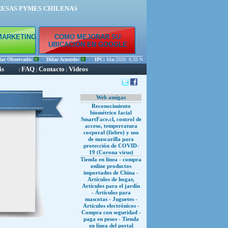
RESAS PYMES CHILENAS
MARKETING
COMO MEJORAR SU
E
UBICACIÓN EN GOOGLE
r Observado:
Dólar Acuerdo:
IPC:
Mar.2020: 0,33 % Feb.2020: 0,45 % Ene.2020: 0,56 %
is
FAQ
Contacto
Videos
|
|
|
Web amigas
Reconocimiento
biométrico facial
SmartFace.cl, control de
acceso, temperratura
corporal (fiebre) y uso
de mascarilla para
protección de COVID-
19 (Corona virus)
Tienda en línea - compra
online productos
importados de China -
Artículos de hogar,
Artículos para el jardín
- Ártículos para
mascotas - Juguetes -
Artículos electrónicos -
Compra con seguridad -
paga en pesos - Tienda
en línea del portal