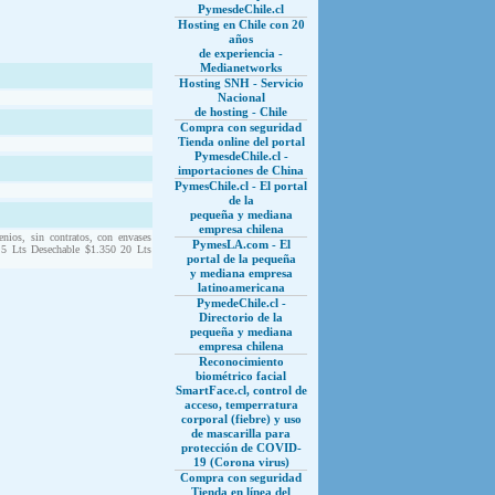
PymesdeChile.cl
Hosting en Chile con 20
años
de experiencia -
Medianetworks
Hosting SNH - Servicio
Nacional
de hosting - Chile
Compra con seguridad
Tienda online del portal
PymesdeChile.cl -
importaciones de China
PymesChile.cl - El portal
de la
pequeña y mediana
empresa chilena
nios, sin contratos, con envases
PymesLA.com - El
0 5 Lts Desechable $1.350 20 Lts
portal de la pequeña
y mediana empresa
latinoamericana
PymedeChile.cl -
Directorio de la
pequeña y mediana
empresa chilena
Reconocimiento
biométrico facial
SmartFace.cl, control de
acceso, temperratura
corporal (fiebre) y uso
de mascarilla para
protección de COVID-
19 (Corona virus)
Compra con seguridad
Tienda en línea del