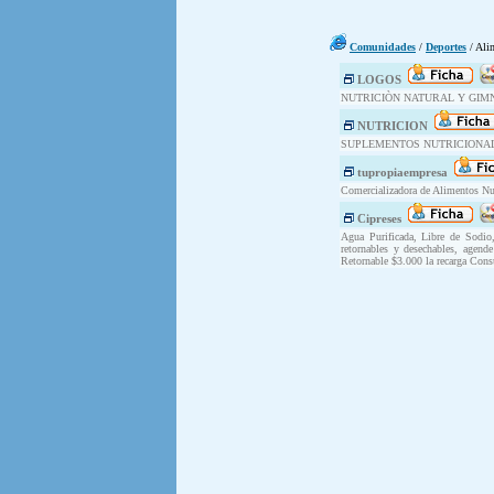
Comunidades
/
Deportes
/ Ali
LOGOS
NUTRICIÒN NATURAL Y GIM
NUTRICION
SUPLEMENTOS NUTRICIONA
tupropiaempresa
Comercializadora de Alimentos Nut
Cipreses
Agua Purificada, Libre de Sodio,
retornables y desechables, agen
Retornable $3.000 la recarga Cons