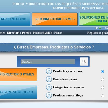
PORTAL Y DIRECTORIO DE LAS PEQUEÑAS Y MEDIANAS EMP
EMPRENDEDORES PymesdeChile.cl
SOLUCIONES DE 
TRE SU NEGOCIO
VER DIRECTORIO PYMES
ONLIN
UF:
Dóla
ymes
Directorio Pymes
Productividad
Foros
Regístrese grat
|
|
|
|
¿ Busca Empresas, Productos o Servicios ?
Productos y servicios
R DIRECTORIO PYMES
Datos de empresa
Categorías de negocios
GISTRE SU NEGOCIO
Productos en catálogo