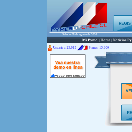
REGIS
Sabado 08 de agosto de 2026
Mi Pyme
Home
Noticias P
|
|
Usuarios: 23.015
Pymes:
13.800
VE
RE