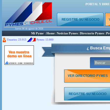
PORTAL Y DIR
REGISTRE SU NEGOCIO
Jueves 06 de agosto de 2026
Mi Pyme
Home
Noticias Pymes
Directorio Pymes
Pr
|
|
|
|
Usuarios: 23.013
Pymes:
13.800
¿ Busca Emp
VER DIRECTORIO PYMES
REGISTRE SU NEGOCIO