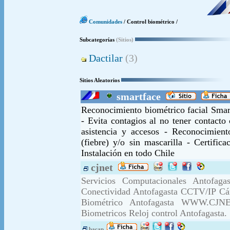
Comunidades
/ Control biométrico /
Subcategorías
(Sitios)
Dactilar
(3)
Sitios Aleatorios
smartface
Reconocimiento biométrico facial Smart
- Evita contagios al no tener contact
asistencia y accesos - Reconocimien
(fiebre) y/o sin mascarilla - Certif
Instalación en todo Chile
cjnet
Servicios Computacionales Antofaga
Conectividad Antofagasta CCTV/IP Cám
Biométrico Antofagasta WWW.CJNE
Biometricos Reloj control Antofagasta.
bacap