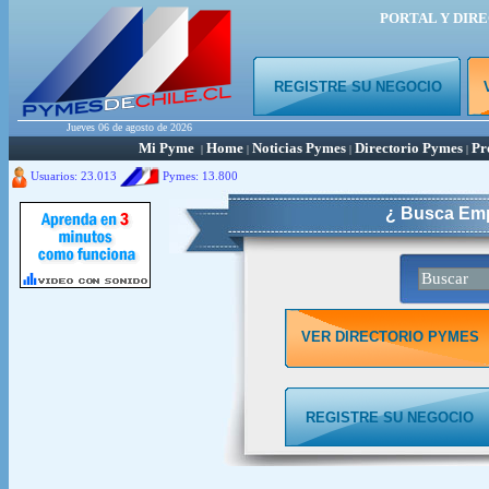
PORTAL Y DIR
REGISTRE SU NEGOCIO
Jueves 06 de agosto de 2026
Mi Pyme
Home
Noticias Pymes
Directorio Pymes
Pr
|
|
|
|
Usuarios: 23.013
Pymes:
13.800
¿ Busca Emp
VER DIRECTORIO PYMES
REGISTRE SU NEGOCIO