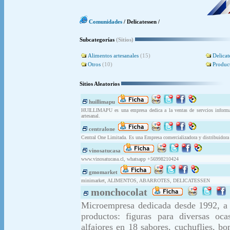
Comunidades
/ Delicatessen /
Subcategorías
(Sitios)
Alimentos artesanales
(15)
Delicat
Otros
(10)
Produc
Sitios Aleatorios
huillimapu
HUILLIMAPU es una empresa dedica a la ventas de servcios informat
artesanal.
centralone
Central One Limitada. Es una Empresa comercializadora y distribuidora de
vinosatucasa
www.vinosatucasa.cl, whatsapp +56998210424
gmomarket
minimarket, ALIMENTOS, ABARROTES, DELICATESSEN
monchocolat
Microempresa dedicada desde 1992, a l
productos: figuras para diversas oca
alfajores en 18 sabores, cuchuflies, b