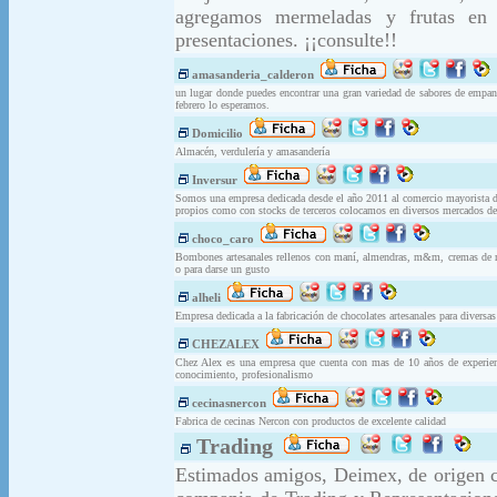
agregamos mermeladas y frutas en c
presentaciones. ¡¡consulte!!
amasanderia_calderon
un lugar donde puedes encontrar una gran variedad de sabores de empan
febrero lo esperamos.
Domicilio
Almacén, verdulería y amasandería
Inversur
Somos una empresa dedicada desde el año 2011 al comercio mayorista de 
propios como con stocks de terceros colocamos en diversos mercados del 
choco_caro
Bombones artesanales rellenos con maní, almendras, m&m, cremas de me
o para darse un gusto
alheli
Empresa dedicada a la fabricación de chocolates artesanales para diversas
CHEZALEX
Chez Alex es una empresa que cuenta con mas de 10 años de experienci
conocimiento, profesionalismo
cecinasnercon
Fabrica de cecinas Nercon con productos de excelente calidad
Trading
Estimados amigos, Deimex, de origen ch