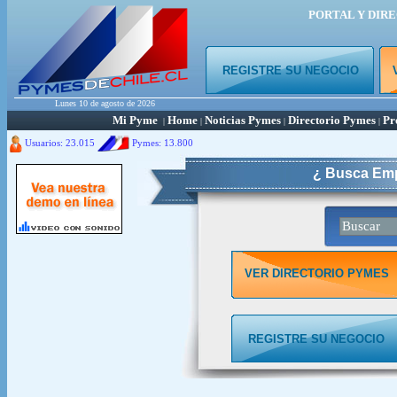
PORTAL Y DIR
REGISTRE SU NEGOCIO
Lunes 10 de agosto de 2026
Mi Pyme
Home
Noticias Pymes
Directorio Pymes
Pr
|
|
|
|
Usuarios: 23.015
Pymes:
13.800
¿ Busca Emp
VER DIRECTORIO PYMES
REGISTRE SU NEGOCIO