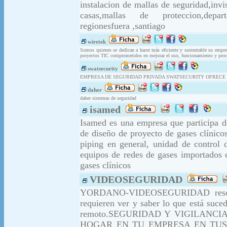
instalacion de mallas de seguridad,invi
casas,mallas de proteccion,departa
regionesfuera ,santiago
wiretek
Somos quienes se dedican a hacer más eficiente y sustentable su empr
proyectos TIC comprometidos en mejorar el uso, funcionamiento y proces
swatsecurity
EMPRESA DE SEGURIDAD PRIVADA SWATSECURITY OFRECE SU
daher
daher sistemas de seguridad
isamed
Isamed es una empresa que participa d
de diseño de proyecto de gases clínico
piping en general, unidad de control d
equipos de redes de gases importados 
gases clínicos
VIDEOSEGURIDAD
YORDANO-VIDEOSEGURIDAD resolverá
requieren ver y saber lo que está suce
remoto.SEGURIDAD Y VIGILANC
HOGAR EN TU EMPRESA EN TUS