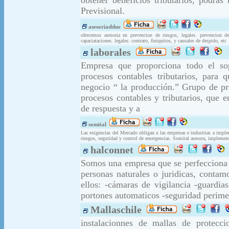
obtener beneficios tributarios, podrás
Previsional.
asesoriasblue
ofrecemos asesoria en prevencion de riesgos, legales. prevencion d
capaciataciones. legales: contrato, finiquitos, y causales de despido, etc
laborales
Empresa que proporciona todo el sop
procesos contables tributarios, para 
negocio “ la producción.” Grupo de pro
procesos contables y tributarios, que e
de respuesta y a
somital
Las exigencias del Mercado obligan a las empresas e industrias a imple
riesgos, seguridad y control de emergencias. Somital asesora, implement
halconnet
Somos una empresa que se perfecciona dí
personas naturales o juridicas, conta
ellos: -cámaras de vigilancia -guardias
portones automaticos -seguridad perime
Mallaschile
instalacionnes de mallas de protecci