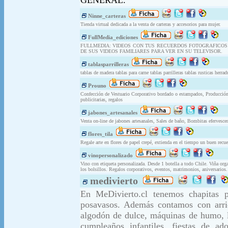
GENERAL.
Ninne_carteras
Tienda virtual dedicada a la venta de carteras y accesorios para mujer.
FullMedia_ediciones
FULLMEDIA: VIDEOS CON TUS RECUERDOS FOTOGRAFICOS S
DE SUS VIDEOS FAMILIARES PARA VER EN SU TELEVISOR.
tablasparrilleras
tablas de madera tablas para carne tablas parrilleras tablas rusticas her
Prouno
Confección de Vestuario Corporativo bordado o estampados, Producción d
publicitarias, regalos
jabones_artesanales
Venta on-line de jabones artesanales, Sales de baño, Bombitas eferves
flores_tila
Regale arte en flores de papel crepé, extienda en el tiempo un buen recue
vinopersonalizado
Vino con etiqueta personalizada. Desde 1 botella a todo Chile. Viña org
los bolsillos. Regalos corporativos, eventos, matrimonios, aniversarios.
medivierto
En MeDivierto.cl tenemos chapitas pu
posavasos. Además contamos con arri
algodón de dulce, máquinas de humo, l
cumpleaños infantiles, fiestas de ado