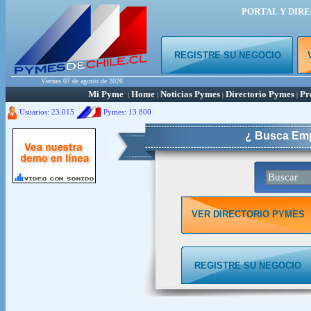
PORTAL Y DIR
REGISTRE SU NEGOCIO
Viernes 07 de agosto de 2026
Mi Pyme
Home
Noticias Pymes
Directorio Pymes
Pr
|
|
|
|
Usuarios: 23.015
Pymes:
13.800
¿ Busca Emp
VER DIRECTORIO PYMES
REGISTRE SU NEGOCIO