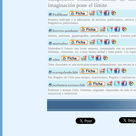
imaginación pone el límite.
PadMouse
Empresa dedicada a la fabricación de articulos publicitarios, servici
Magnéticos publicitarios.
letreros-pendones
letreros, pendones, gigantografías, autoadhesivos, Letreros. Letreros publ
matesabor
Matesabor.cl Somos una joven empresa, comenzando con un proyecto f
billeteras, cinturones, etc, a muy buena calidad y buen precio. Los espe
oden
Oden chocolates es una microchocolateria independiente, que rescata la c
ecoregalosdechile
Eco Regalos de Chile para amigos, matrimonios, Regalos Corporativos 
perfumesyaromaschile
Perfumes y aromas Chile. Perfumes originales importados de todo el mun
mayoristas y minoristas.