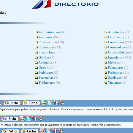
les /
Administrativos
(8)
Arquitectos
(21)
Auditores
(84)
Carpinteros
(3)
Constructores
(19)
Consultores
(201)
Contratistas
(23)
Cosmetólogos
(1)
Electricistas
(37)
Fonoaudiólogos
(
Gásfiter
(5)
Ingenieros
(125)
Jardineros
(1)
Médicos
(3)
Otros
(120)
Peluqueros
(1)
Podólogos
(2)
Profesores
(11)
Secretarias
(4)
Sicólogos
(29)
Traductores
(9)
Vigilantes
(1)
e
Capacitación para potenciar su empresa - Asesoría Técnica - opción a Financiamiento CORFO y subvencione
 en Áreas Jurídicas, profesionales que lo ayudaran en la toma de decisiones Financieras y cotizaciones.