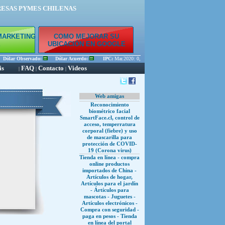
RESAS PYMES CHILENAS
MARKETING
COMO MEJORAR SU
E
UBICACIÓN EN GOOGLE
Dólar Observado:
Dólar Acuerdo:
IPC:
Mar.2020: 0,33 % Feb.2020: 0,45 % Ene.2020: 0,
is
FAQ
Contacto
Videos
|
|
|
Web amigas
Reconocimiento
biométrico facial
SmartFace.cl, control de
acceso, temperratura
corporal (fiebre) y uso
de mascarilla para
protección de COVID-
19 (Corona virus)
Tienda en línea - compra
online productos
importados de China -
Artículos de hogar,
Artículos para el jardín
- Ártículos para
mascotas - Juguetes -
Artículos electrónicos -
Compra con seguridad -
paga en pesos - Tienda
en línea del portal