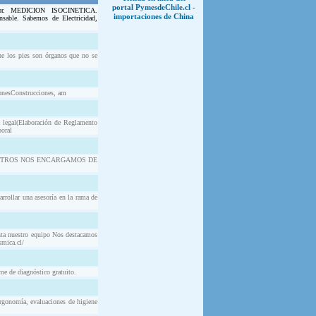
portal PymesdeChile.cl -
ador. MEDICION ISOCINETICA.
importaciones de China
nsable. Sabemos de Electricidad,
e los pies son órganos que no se
onesConstrucciones, am
legal(Elaboración de Reglamento
boral
SOTROS NOS ENCARGAMOS DE
rrollar una asesoría en la rama de
enta nuestro equipo Nos destacamos
smica.cl/
me de diagnóstico gratuito.
ergonomía, evaluaciones de higiene