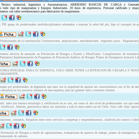
io Tecnico industrial, Ingenieria y Automatizacion. ARRIENDO BANCOS DE CARGA y Gener
 todo tipo de maquinarias y Equipos Industriales. 20 Anos de experiencia. Personal calificado y respo
tamos con taller metalmecanico para fabricacion de maquinarias.
po de profesionales multidisciplinarios orientados a mejorar la salud del pie, bajo el concepto de qu
nales de la construcciòn Construcciones, ampliaciones, remodelaciones. Segundos pisos - Regularizaci
cemos servicio de asesorías en Prevención de Riesgos a Pymes y MiniPymes: Cumplimiento de normativa 
 Paritarios) Implementación de Programas de Prevención Análisis de Riesgos Planes de Emergencia Asesoría La
SORIA INTEGRAL PARA SU EMPRESA, SOLO DEBE TENER LA INTENCION DE CREARLA Y NO
TARIAMENTE.
ada por profesionales de Ingeniería que nace con la inquietud de aportar sus conocimientos con el fin de desa
 eficiencia en los procesos internos de una empresa, para así generar valor a nuestros clientes.
e, tanto por nuestra tecnología y certificación en su uso, así como el alto nivel de profesionales con que cu
Geofísicos. Además, geosísmica ofrece sus asesorías a toda la zona centro sur de Chile. Sitio web: http://geosi
daciones, contratos, finiquitos entre otros servicios a empresas y emprendimientos. Auditoría de control e infor
 Prevención de Riesgos a través de capacitaciones, evaluaciones de puestos de trabajo, planes de emergencia, 
de monoxido de carbono.