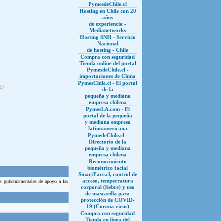
PymesdeChile.cl
Hosting en Chile con 20
años
de experiencia -
Medianetworks
Hosting SNH - Servicio
Nacional
de hosting - Chile
Compra con seguridad
Tienda online del portal
PymesdeChile.cl -
importaciones de China
PymesChile.cl - El portal
2)
de la
pequeña y mediana
empresa chilena
PymesLA.com - El
portal de la pequeña
y mediana empresa
latinoamericana
PymedeChile.cl -
Directorio de la
pequeña y mediana
empresa chilena
Reconocimiento
biométrico facial
SmartFace.cl, control de
acceso, temperratura
s gubernamentales de apoyo a las
corporal (fiebre) y uso
de mascarilla para
protección de COVID-
19 (Corona virus)
Compra con seguridad
Tienda en línea del