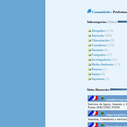
Comunidades
/ Profesiona
Subcategorías
(Sitios)
Abogados
(113)
Asesorías
(283)
Climatización
(9)
Contadores
(129)
Dentistas
(4)
Fotógrafos
(17)
Investigadores
(11)
Medio Ambiente
(17)
Pintores
(1)
Sastres
(0)
Siquiatras
(1)
Sitios Aleatorios
consultorespym
Servicios de Apoyo, Asesoría y 
Pymes SERCOTEC-FOSIS
empresasprieto
Asesorías, Consultoría y servicios
Ingeteclimitada