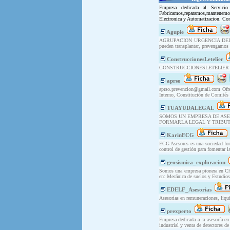
Empresa dedicada al Servic
Fabricamos,reparamos,mantenemos
Electronica y Automatizacion. Con
Agupie
AGRUPACION URGENCIA DEL PIE gru
pueden transplantar, prevengamos
ConstruccionesLetelier
CONSTRUCCIONESLETELIER Profecio
aprso
aprso.prevencion@gmail.com
Ofre
Interno, Constitución de Comités
TUAYUDALEGAL
SOMOS UN EMPRESA DE ASE
FORMARLA LEGAL Y TRIBU
KarinECG
ECG Asesores es una sociedad form
control de gestión para fomentar la
geosismica_exploracion
Somos una empresa pionera en Chil
en: Mecánica de suelos y Estudios 
EDELF_Asesorias
Asesorías en remuneraciones, liqui
prexperto
Empresa dedicada a la asesoría en
industrial y venta de detectores 