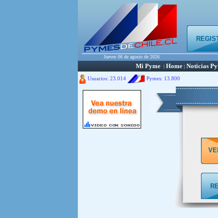
REGIS
Jueves 06 de agosto de 2026
Mi Pyme
Home
Noticias P
|
|
Usuarios: 23.014
Pymes:
13.800
VE
R