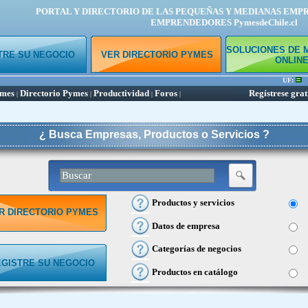
PORTAL Y DIRECTORIO DE LAS PEQUEÑAS Y MEDIANAS EMP
EMPRENDEDORES PymesdeChile.cl
SOLUCIONES DE 
TRE SU NEGOCIO
VER DIRECTORIO PYMES
ONLIN
UF:
ymes
Directorio Pymes
Productividad
Foros
Regístrese grat
|
|
|
|
¿ Busca Empresas, Productos o Servicios ?
Productos y servicios
R DIRECTORIO PYMES
Datos de empresa
Categorías de negocios
EGISTRE SU NEGOCIO
Productos en catálogo