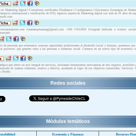
en Marketing digital I Consultores certificados Diseñamos I Configuramos I Ejecutamos Estrategias de Marketin
ranquicia internacional y certificación de WSI, Agencia experta de Marketing digital con más de 20 años de ex
onsult.com
oroxanaramirez.com
roxanaesperanzarg@gmail.com
+569 57615859 Fotografa dedicada a eventos sociales
l mercado
o de personas que orientamos nuestras capacidades profesionales al desarrollo social y humano, queremos una 
lar proyectos que generen valor a las personas y bienestar social. Creemos en un nuevo tipo de economía c
égica que ofrece un mix integral de servicios, utilizando herramientas innovadoras de alto impacto, accesibles 
 mercado de manera coherente, creativa y efectiva, ayudando al logro de sus objetivos comerciales. Servicios
& Diseño
Redes sociales
Módulos temáticos
ntabilidad
Economía y Finanzas
Recursos Hu