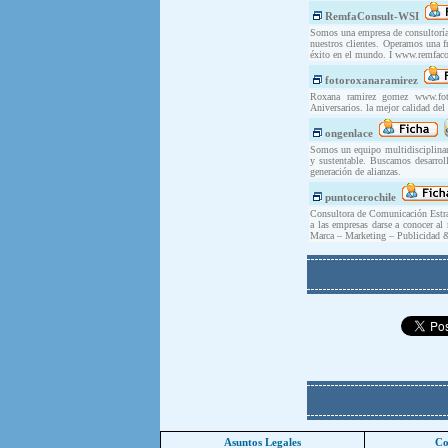
RemfaConsult-WSI
Somos una empresa de consultoría 
nuestros clientes. Operamos una f
éxito en el mundo. I www.remfac
fotoroxanaramirez
Roxana ramirez gomez www.fot
Aniversarios. la mejor calidad de
ongenlace
Somos un equipo multidisciplinari
y sustentable. Buscamos desarrol
generación de alianzas.
puntocerochile
Consultora de Comunicación Estrat
a las empresas darse a conocer al
Marca – Marketing – Publicidad 
Asuntos Legales
Co