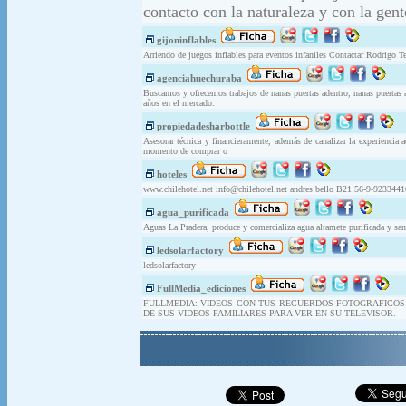
contacto con la naturaleza y con la gent
gijoninflables
Arriendo de juegos inflables para eventos infaniles Contactar Rodrigo
agenciahuechuraba
Buscamos y ofrecemos trabajos de nanas puertas adentro, nanas puertas a
años en el mercado.
propiedadesharbottle
Asesorar técnica y financieramente, además de canalizar la experiencia 
momento de comprar o
hoteles
www.chilehotel.net
info@chilehotel.net
andres bello B21 56-9-92334410.
agua_purificada
Aguas La Pradera, produce y comercializa agua altamete purificada y san
ledsolarfactory
ledsolarfactory
FullMedia_ediciones
FULLMEDIA: VIDEOS CON TUS RECUERDOS FOTOGRAFICOS S
DE SUS VIDEOS FAMILIARES PARA VER EN SU TELEVISOR.