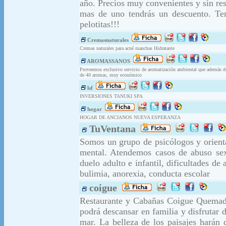
año. Precios muy convenientes y sin res
mas de uno tendrás un descuento. Ten
pelotitas!!!
Cremasnaturales
Cremas naturales para acné manchas Hidratante
AROMASSANOS
Proveemos exclusivo servicio de aromatización ambiental que además d
de 40 aromas, muy económico
lsf
INVERSIONES TANUKI SPA
hogar
HOGAR DE ANCIANOS NUEVA ESPERANZA
TuVentana
Somos un grupo de psicólogos y orientad
mental. Atendemos casos de abuso sexu
duelo adulto e infantil, dificultades de
bulimia, anorexia, conducta escolar
coigue
Restaurante y Cabañas Coigue Quemad
podrá descansar en familia y disfrutar 
mar. La belleza de los paisajes harán 