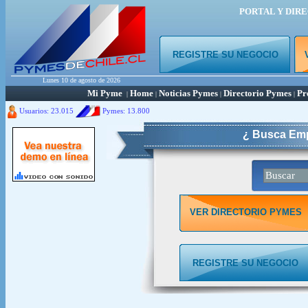
PORTAL Y DIR
REGISTRE SU NEGOCIO
Lunes 10 de agosto de 2026
Mi Pyme
Home
Noticias Pymes
Directorio Pymes
Pr
|
|
|
|
Usuarios: 23.015
Pymes:
13.800
¿ Busca Emp
VER DIRECTORIO PYMES
REGISTRE SU NEGOCIO