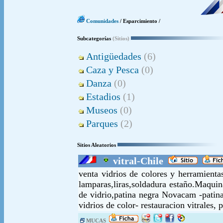
Comunidades
/ Esparcimiento /
Subcategorías
(Sitios)
Antigüedades
(6)
Caza y Pesca
(0)
Danza
(0)
Estadios
(1)
Museos
(0)
Parques
(2)
Sitios Aleatorios
vitral-Chile
venta vidrios de colores y herramientas
lamparas,liras,soldadura estaño.Maquin
de vidrio,patina negra Novacam -patina
vidrios de color- restauracion vitrales, 
MUCAS