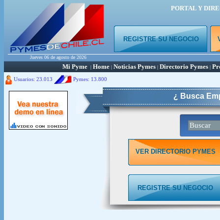
PORTAL Y DIR
REGISTRE SU NEGOCIO
Jueves 06 de agosto de 2026
Mi Pyme
Home
Noticias Pymes
Directorio Pymes
Pr
|
|
|
|
Usuarios: 23.013
Pymes:
13.800
¿ Busca Emp
VER DIRECTORIO PYMES
REGISTRE SU NEGOCIO