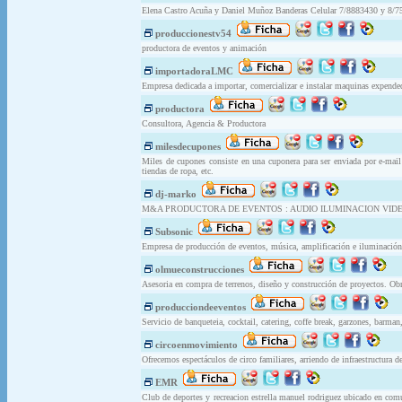
Elena Castro Acuña y Daniel Muñoz Banderas Celular 7/8883430 y 8/75
produccionestv54
productora de eventos y animación
importadoraLMC
Empresa dedicada a importar, comercializar e instalar maquinas expendedo
productora
Consultora, Agencia & Productora
milesdecupones
Miles de cupones consiste en una cuponera para ser enviada por e-mail 
tiendas de ropa, etc.
dj-marko
M&A PRODUCTORA DE EVENTOS : AUDIO ILUMINACION VIDEO
Subsonic
Empresa de producción de eventos, música, amplificación e iluminación
olmueconstrucciones
Asesoria en compra de terrenos, diseño y construcción de proyectos. Ob
producciondeeventos
Servicio de banqueteia, cocktail, catering, coffe break, garzones, barman
circoenmovimiento
Ofrecemos espectáculos de circo familiares, arriendo de infraestructura de 
EMR
Club de deportes y recreacion estrella manuel rodriguez ubicado en com