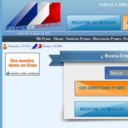
PORTAL Y DIR
REGISTRE SU NEGOCIO
Jueves 06 de agosto de 2026
Mi Pyme
Home
Noticias Pymes
Directorio Pymes
Pr
|
|
|
|
Usuarios: 23.013
Pymes:
13.800
¿ Busca Emp
VER DIRECTORIO PYMES
REGISTRE SU NEGOCIO