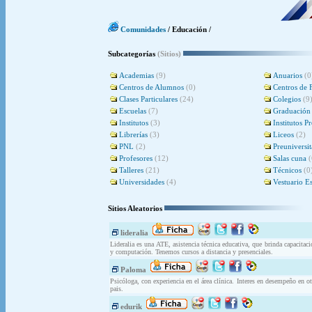
Comunidades
/ Educación /
Subcategorías
(Sitios)
Academias
(9)
Anuarios
(0
Centros de Alumnos
(0)
Centros de
Clases Particulares
(24)
Colegios
(9
Escuelas
(7)
Graduación
Institutos
(3)
Institutos P
Librerías
(3)
Liceos
(2)
PNL
(2)
Preuniversit
Profesores
(12)
Salas cuna
(
Talleres
(21)
Técnicos
(0
Universidades
(4)
Vestuario E
Sitios Aleatorios
lideralia
Lideralia es una ATE, asistencia técnica educativa, que brinda capacitac
y computación. Tenemos cursos a distancia y presenciales.
Paloma
Psicóloga, con experiencia en el área clínica. Interes en desempeño en o
pais.
edurik