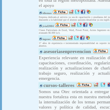
en toda la región metropolitana. Además
el apoyo
idiomas
Empresa dedicada al servicio ya sea de capacitación y enseñanza del in
deacuerdo a la habilidad que el alumno quisiera desarrollar ya sea inglés
jvial2004
Clases Particulares de Excel, Word, Power Point, Access Ingeniero en 
avanzado $6.000 la h.
ingesec
17 años de experiencia e incrementada responsabilidad en soporte i
abiertos.
asesoriasenprevencion
Experiencia relevante en realización de
capacitaciones, coordinación, regulari
realización y actualizaciones de cha
trabajo seguro, realización y actual
emergencia.
cursos-talleres
Somos una Otec orientada a entregar 
nuestra fortaleza esta en nuestra metod
la internalización de los temas perma
valores y política de calidad, esc