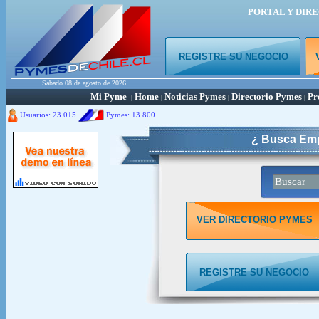
PORTAL Y DIR
REGISTRE SU NEGOCIO
Sabado 08 de agosto de 2026
Mi Pyme
Home
Noticias Pymes
Directorio Pymes
Pr
|
|
|
|
Usuarios: 23.015
Pymes:
13.800
¿ Busca Emp
VER DIRECTORIO PYMES
REGISTRE SU NEGOCIO