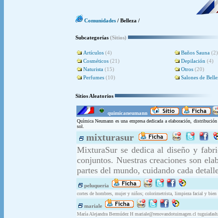
Comunidades
/ Belleza /
Subcategorías
(Sitios)
Artículos
(4)
Baños Sauna
(2)
Cosméticos
(21)
Depilación
(4)
Naturista
(15)
Otros
(20)
Perfumes
(10)
Salones de Belle
Sitios Aleatorios
quimicaneumann
Química Neumann es una empresa dedicada a elaboración, distribución y
sol.
mixturasur
MixturaSur se dedica al diseño y fabric
conjuntos. Nuestras creaciones son ela
partes del mundo, cuidando cada detalle
peluqueria
cortes de hombres, mujer y niños; colorimetrista, limpieza facial y bien
mariale
María Alejandra Bermúdez H
mariale@renovandotuimagen.cl
tuguiafas