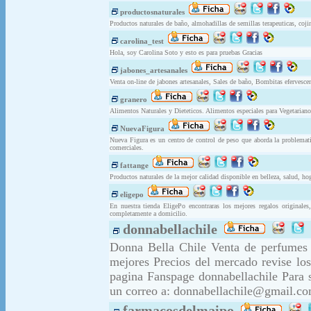
productosnaturales
Productos naturales de baño, almohadillas de semillas terapeuticas, coji
carolina_test
Hola, soy Carolina Soto y esto es para pruebas Gracias
jabones_artesanales
Venta on-line de jabones artesanales, Sales de baño, Bombitas eferves
granero
Alimentos Naturales y Dieteticos. Alimentos especiales para Vegetarianos
NuevaFigura
Nueva Figura es un centro de control de peso que aborda la problemat
comerciales.
fattange
Productos naturales de la mejor calidad disponible en belleza, salud, hog
eligepo
En nuestra tienda EligePo encontraras los mejores regalos original
completamente a domicilio.
donnabellachile
Donna Bella Chile Venta de perfumes 
mejores Precios del mercado revise lo
pagina Fanspage donnabellachile Para s
un correo a:
donnabellachile@gmail.c
farmacosdelmaipo