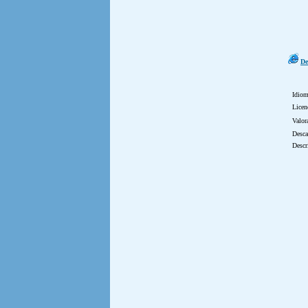
De
Idio
Licen
Valor
Desca
Descr