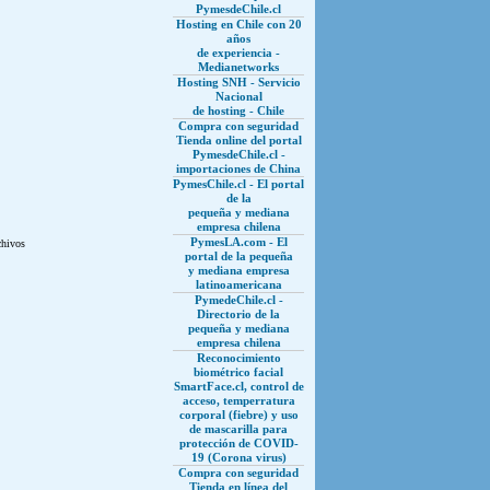
PymesdeChile.cl
Hosting en Chile con 20
años
de experiencia -
Medianetworks
Hosting SNH - Servicio
Nacional
de hosting - Chile
Compra con seguridad
Tienda online del portal
PymesdeChile.cl -
importaciones de China
PymesChile.cl - El portal
de la
pequeña y mediana
empresa chilena
PymesLA.com - El
chivos
portal de la pequeña
y mediana empresa
latinoamericana
PymedeChile.cl -
Directorio de la
pequeña y mediana
empresa chilena
Reconocimiento
biométrico facial
SmartFace.cl, control de
acceso, temperratura
corporal (fiebre) y uso
de mascarilla para
protección de COVID-
19 (Corona virus)
Compra con seguridad
Tienda en línea del