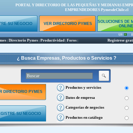
PORTAL Y DIRECTORIO DE LAS PEQUEÑAS Y MEDIANAS EMP
EMPRENDEDORES PymesdeChile.cl
SOLUCIONES DE 
TRE SU NEGOCIO
VER DIRECTORIO PYMES
ONLIN
UF:
Dól
ymes
Directorio Pymes
Productividad
Foros
Regístrese grat
|
|
|
|
¿ Busca Empresas, Productos o Servicios ?
Productos y servicios
R DIRECTORIO PYMES
Datos de empresa
Categorías de negocios
EGISTRE SU NEGOCIO
Productos en catálogo