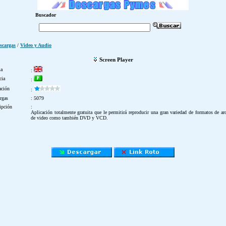
Buscador
scargas
/
Video y Audio
Screen Player
ma
:
cia
:
ación
:
rgas
: 5079
ipción
:
Aplicación totalmente gratuita que le permitirá reproducir una gran variedad de formatos de ar
de video como también DVD y VCD.