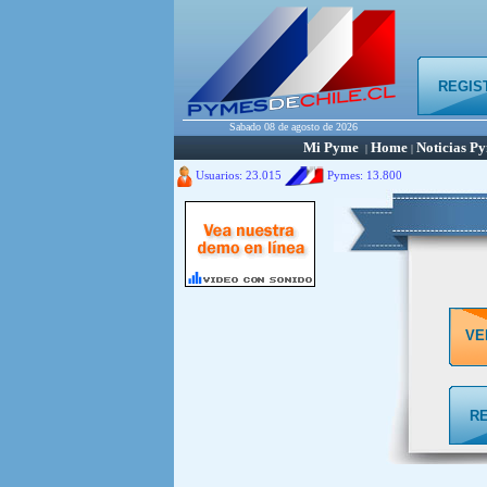
REGIS
Sabado 08 de agosto de 2026
Mi Pyme
Home
Noticias P
|
|
Usuarios: 23.015
Pymes:
13.800
VE
R