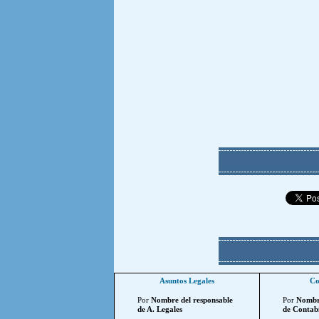
Asuntos Legales
Co
Por
Nombre del responsable
Por
Nombre
de A. Legales
de Contabi