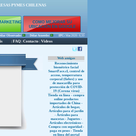
RESAS PYMES CHILENAS
MARKETING
COMO MEJORAR SU
E
UBICACIÓN EN GOOGLE
ar Observado:
Dólar Acuerdo:
IPC:
Mar.2020: 0,33 % Feb.2020: 0,45 % Ene.2020: 0,56 
is
FAQ
Contacto
Videos
|
|
|
Web amigas
Reconocimiento
biométrico facial
SmartFace.cl, control de
acceso, temperratura
corporal (fiebre) y uso
de mascarilla para
protección de COVID-
19 (Corona virus)
Tienda en línea - compra
online productos
importados de China -
Artículos de hogar,
Artículos para el jardín
- Ártículos para
mascotas - Juguetes -
Artículos electrónicos -
Compra con seguridad -
paga en pesos - Tienda
en línea del portal