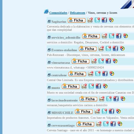
Comunidades
/
Delicatessen
/ Vinos, cervezas y licores
Sagitarius
Cerveceria dedicada a la elaboracion y venta de cervezas con elementos 
que dan complejidad
servicios_adomicilio
servicios a domicilio: Regalos, Desayunos, Cocktel a domicilio
Eventos-stokolmo
Pub-Restorant - Discoteque, vinos, cervezas, licores, delicatessen
vinosatucasa
www.vinosatucasa.cl, whatsapp +56998210424
centralone
Central One Limitada. Es una Empresa comercializadora y distribuidora de
musto
Musto es una sociedad creada con el fin de comercializar Canastas con D
lacocinadeantonio
restauran,banqueteria servicios cacinos a domicilio
MISSIUCHILE
Importadora de productos franceses. Con base en Valparaíso. Venta onl
cervezasantiago
Cerveza Santiago - nace en el año 2011 - en homenaje a nuestra ciudad 