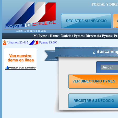
PORTAL Y DIR
REGISTRE SU NEGOCIO
Lunes 10 de agosto de 2026
Mi Pyme
Home
Noticias Pymes
Directorio Pymes
Pr
|
|
|
|
Usuarios: 23.015
Pymes:
13.800
¿ Busca Emp
VER DIRECTORIO PYMES
REGISTRE SU NEGOCIO