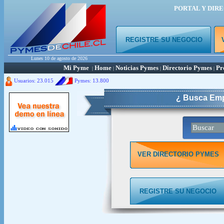
PORTAL Y DIR
REGISTRE SU NEGOCIO
Lunes 10 de agosto de 2026
Mi Pyme
Home
Noticias Pymes
Directorio Pymes
Pr
|
|
|
|
Usuarios: 23.015
Pymes:
13.800
¿ Busca Emp
VER DIRECTORIO PYMES
REGISTRE SU NEGOCIO