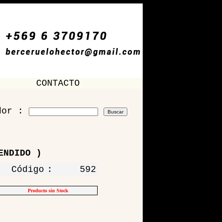
CONTACTO
dor :
ENDIDO )
Código
:
592
Producto sin Stock