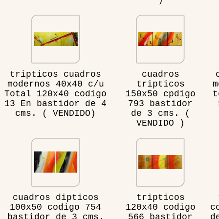
)
tripticos cuadros
cuadros
modernos 40x40 c/u
tripticos
m
Total 120x40 codigo
150x50 cpdigo
t
13 En bastidor de 4
793 bastidor
cms. ( VENDIDO)
de 3 cms. (
VENDIDO )
cuadros dipticos
tripticos
100x50 codigo 754
120x40 codigo
c
bastidor de 3 cms.
566 bastidor
d