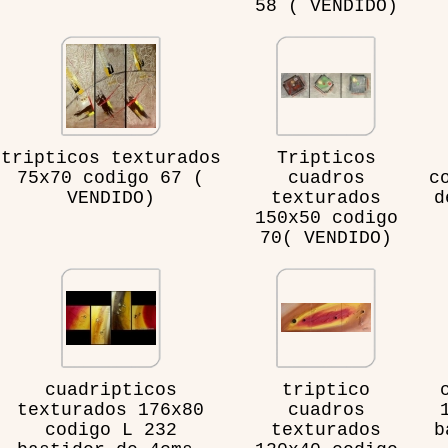
58 ( VENDIDO)
tripticos texturados
Tripticos
75x70 codigo 67 (
cuadros
c
VENDIDO)
texturados
d
150x50 codigo
70( VENDIDO)
cuadripticos
triptico
texturados 176x80
cuadros
codigo L 232
texturados
b