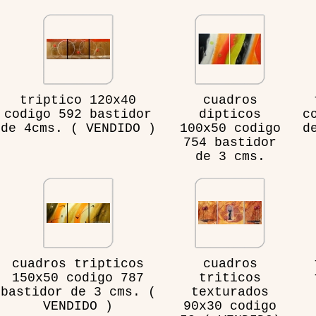
triptico 120x40
cuadros
codigo 592 bastidor
dipticos
c
de 4cms. ( VENDIDO )
100x50 codigo
d
754 bastidor
de 3 cms.
cuadros tripticos
cuadros
150x50 codigo 787
triticos
bastidor de 3 cms. (
texturados
VENDIDO )
90x30 codigo