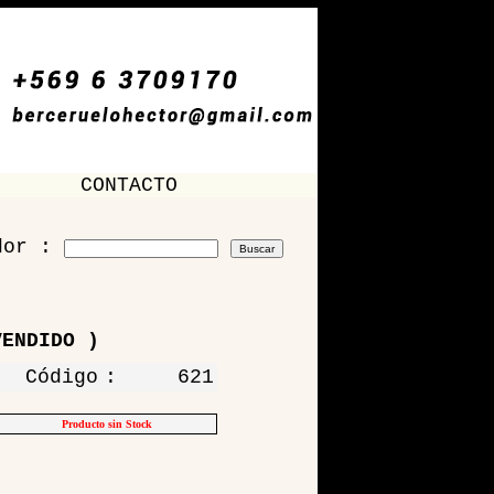
CONTACTO
dor :
VENDIDO )
Código
:
621
Producto sin Stock