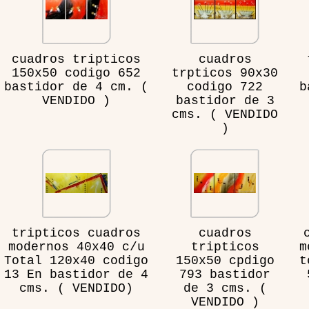
cuadros tripticos
cuadros
150x50 codigo 652
trpticos 90x30
bastidor de 4 cm. (
codigo 722
b
VENDIDO )
bastidor de 3
cms. ( VENDIDO
)
tripticos cuadros
cuadros
modernos 40x40 c/u
tripticos
m
Total 120x40 codigo
150x50 cpdigo
t
13 En bastidor de 4
793 bastidor
cms. ( VENDIDO)
de 3 cms. (
VENDIDO )