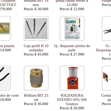
ra Gryphon
Brilliant BIT 19
punta cautin weller $
cooper
l 220 VOLT
mm.
12.000
Preci
 270.000
Precio $ 30.000
Precio $ 12.000
po pistola
Caja perfil H 10
Q.- Repuesto piedra de
O.-
 14.000
unidades
pulir
Despuntad
Precio $ 45.000
Precio $ 27.000
1
Preci
ador de corte
Brilliant BIT 25
SOLDADURA
Cortad
 18.000
ml
ESTAÑO 50% 500
aj
Precio $ 36.000
Gramos
Preci
Precio $ 20.000