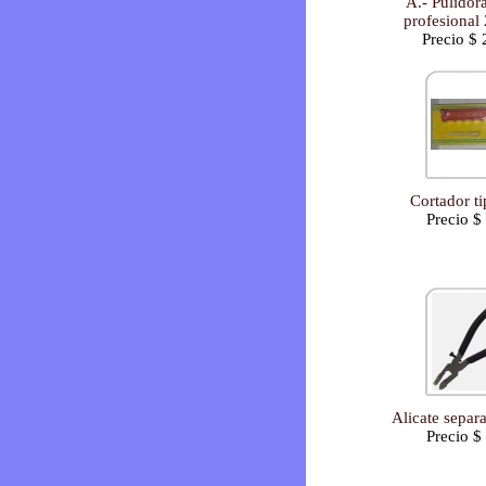
A.- Pulido
profesiona
Precio $
Cortador ti
Precio $
Alicate separ
Precio $