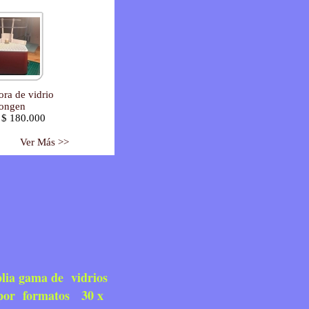
ra de vidrio
ongen
 $ 180.000
Ver Más >>
a gama de vidrios
 o por formatos 30 x