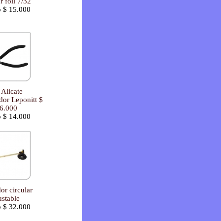
 foil 7/32
o $ 15.000
 Alicate
or Leponitt $
6.000
o $ 14.000
or circular
ustable
o $ 32.000