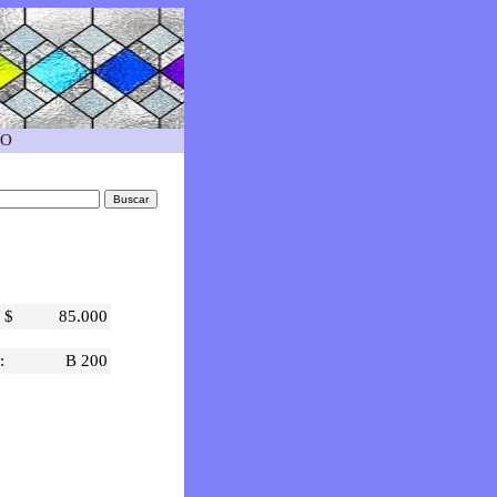
TO
$
85.000
:
B 200