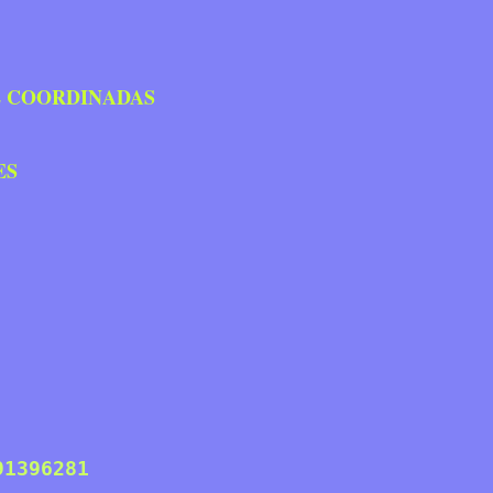
N SE COORDINADAS
ES
91396281