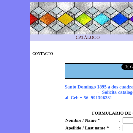
CATÁLOGO
CONTACTO
Santo Domingo 1895 a dos cuadra
- Solicita catalogo de vidr
al
Cel: + 56 991396281
FORMULARIO DE 
Nombre / Name *
:
Apellido / Last name *
: