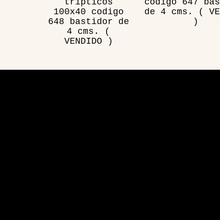
tripticos
codigo 647 bas
100x40 codigo
de 4 cms. ( VE
648 bastidor de
)
4 cms. (
VENDIDO )
Visita
Aplicación de sitio web desarrollada por Hosting y 