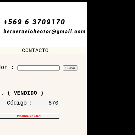
CONTACTO
dor :
s. ( VENDIDO )
Código
:
870
Producto sin Stock