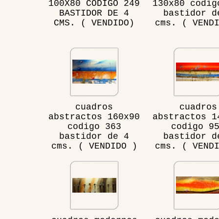
100X80 CODIGO 249
130x80 codig
BASTIDOR DE 4
bastidor d
CMS. ( VENDIDO)
cms. ( VEND
cuadros
cuadros
abstractos 160x90
abstractos 1
codigo 363
codigo 9
bastidor de 4
bastidor d
cms. ( VENDIDO )
cms. ( VEND