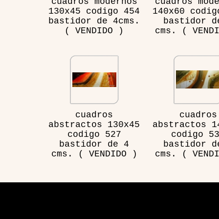
cuadros modernos
cuadros mod
130x45 codigo 454
140x60 codig
bastidor de 4cms.
bastidor d
( VENDIDO )
cms. ( VEND
cuadros
cuadros
abstractos 130x45
abstractos 1
codigo 527
codigo 5
bastidor de 4
bastidor d
cms. ( VENDIDO )
cms. ( VEND
Visita
Aplicación de sitio web desarrollada por Hosting y 