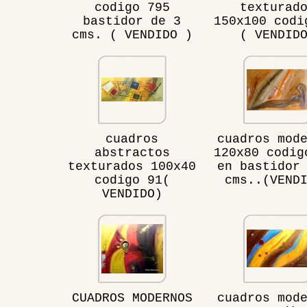
codigo 795
texturad
bastidor de 3
150x100 codi
cms. ( VENDIDO )
( VENDID
cuadros
cuadros mod
abstractos
120x80 codig
texturados 100x40
en bastidor
codigo 91(
cms..(VEND
VENDIDO)
CUADROS MODERNOS
cuadros mod