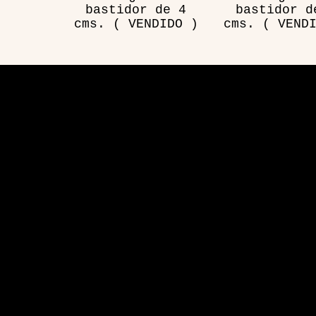
bastidor de 4
bastidor d
cms. ( VENDIDO )
cms. ( VEND
Visita
Aplicación de sitio web desarrollada por Hosting y 