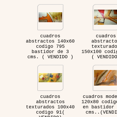
cuadros
cuadros
abstractos 140x60
abstract
codigo 795
texturad
bastidor de 3
150x100 codi
cms. ( VENDIDO )
( VENDID
cuadros
cuadros mod
abstractos
120x80 codig
texturados 100x40
en bastidor
codigo 91(
cms..(VEND