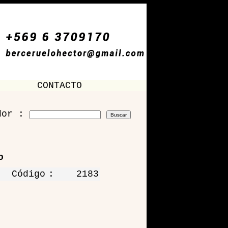
CONTACTO
dor :
o
Código
:
2183