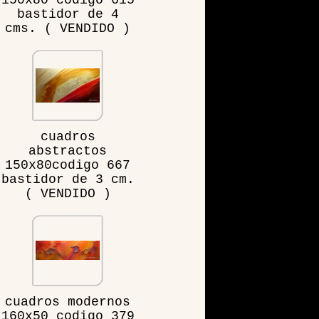
150x80 codigo 615
bastidor de 4
cms. ( VENDIDO )
cuadros
abstractos
150x80codigo 667
bastidor de 3 cm.
( VENDIDO )
cuadros modernos
160x50 codigo 379