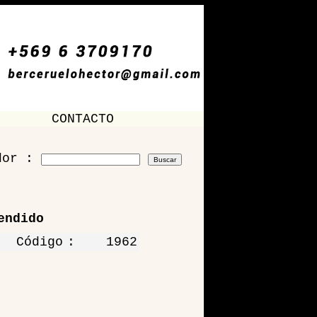
CONTACTO
dor :
endido
Código
:
1962