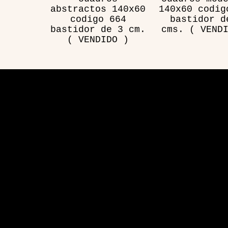
abstractos 140x60
140x60 codig
codigo 664
bastidor d
bastidor de 3 cm.
cms. ( VEND
( VENDIDO )
Visita
Aplicación de sitio web desarrollada por Hosting y 