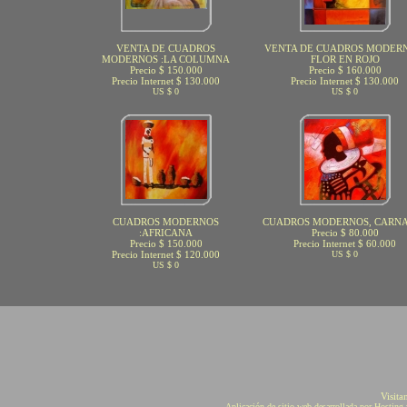
VENTA DE CUADROS
VENTA DE CUADROS MODERN
MODERNOS :LA COLUMNA
FLOR EN ROJO
Precio $ 150.000
Precio $ 160.000
Precio Internet $ 130.000
Precio Internet $ 130.000
US $ 0
US $ 0
CUADROS MODERNOS
CUADROS MODERNOS, CARN
:AFRICANA
Precio $ 80.000
Precio $ 150.000
Precio Internet $ 60.000
Precio Internet $ 120.000
US $ 0
US $ 0
Visita
Aplicación de sitio web desarrollada por Hostin