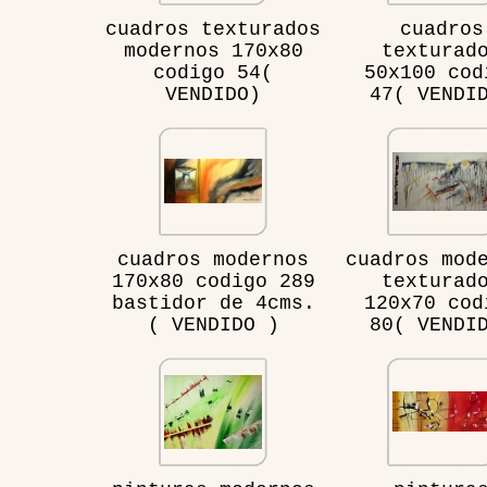
cuadros texturados
cuadros
modernos 170x80
texturad
codigo 54(
50x100 cod
VENDIDO)
47( VENDI
cuadros modernos
cuadros mod
170x80 codigo 289
texturad
bastidor de 4cms.
120x70 cod
( VENDIDO )
80( VENDI