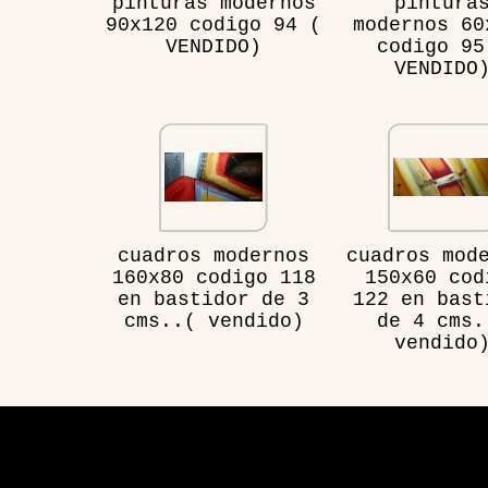
pinturas modernos
pintura
90x120 codigo 94 (
modernos 60
VENDIDO)
codigo 95
VENDIDO
cuadros modernos
cuadros mod
160x80 codigo 118
150x60 cod
en bastidor de 3
122 en bast
cms..( vendido)
de 4 cms.
vendido
Visita
Aplicación de sitio web desarrollada por Hosting y 