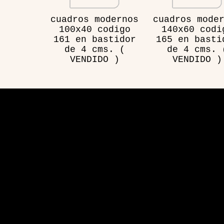
cuadros modernos
cuadros mode
100x40 codigo
140x60 codi
161 en bastidor
165 en basti
de 4 cms. (
de 4 cms. 
VENDIDO )
VENDIDO )
Visita
Aplicación de sitio web desarrollada por Hosting y 