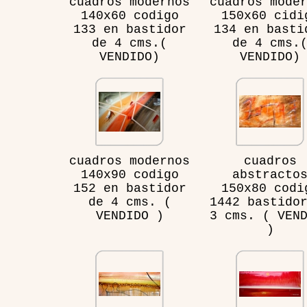
cuadros modernos
cuadros mode
140x60 codigo
150x60 cidi
133 en bastidor
134 en basti
de 4 cms.(
de 4 cms.
VENDIDO)
VENDIDO)
cuadros modernos
cuadros
140x90 codigo
abstracto
152 en bastidor
150x80 codi
de 4 cms. (
1442 bastido
VENDIDO )
3 cms. ( VEN
)