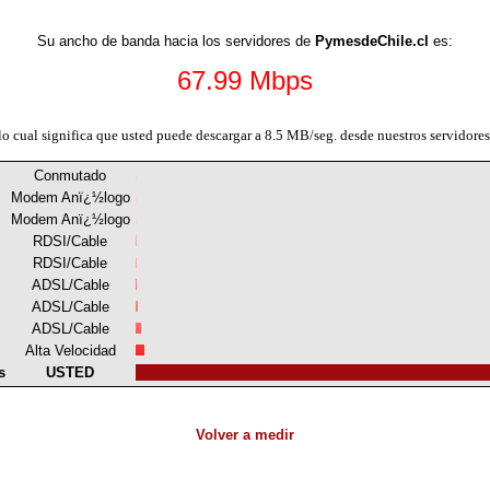
Su ancho de banda hacia los servidores de
PymesdeChile.cl
es:
67.99 Mbps
lo cual significa que usted puede descargar a 8.5 MB/seg. desde nuestros servidores
Conmutado
Modem Anï¿½logo
Modem Anï¿½logo
RDSI/Cable
RDSI/Cable
ADSL/Cable
ADSL/Cable
ADSL/Cable
Alta Velocidad
s
USTED
Volver a medir