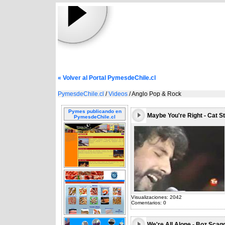
« Volver al Portal PymesdeChile.cl
PymesdeChile.cl
/
Videos
/ Anglo Pop & Rock
Pymes publicando en
Maybe You're Right - Cat S
PymesdeChile.cl
Visualizaciones: 2042
Comentarios: 0
We're All Alone - Boz Scag