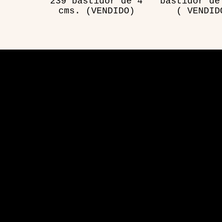
239 bastidor de 4
bastidor de
cms. (VENDIDO)
( VENDID
Visita
Aplicación de sitio web desarrollada por Hosting y 