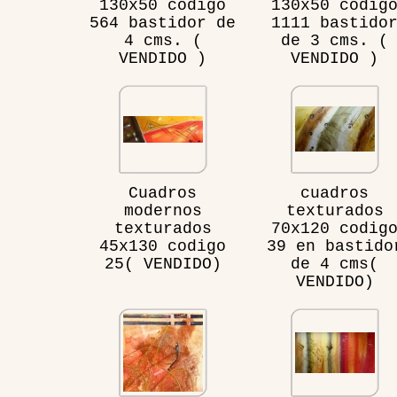
130x50 codigo
130x50 codig
564 bastidor de
1111 bastido
4 cms. (
de 3 cms. (
VENDIDO )
VENDIDO )
Cuadros
cuadros
modernos
texturados
texturados
70x120 codig
45x130 codigo
39 en bastido
25( VENDIDO)
de 4 cms(
VENDIDO)